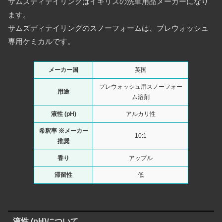
サムズディテイリングはイギリスの洗車用品メーカーになり
ます。
サムズディテイリングのスノーフォームは、プレウォッシュ
専用ケミカルです。
メーカー国
英国
プレウォッシュ用スノーフォー
用途
ム溶剤
液性 (pH)
アルカリ性
希釈率
※メーカー
10:1
推奨
香り
アップル
滞留性
低
液性 (pH)について