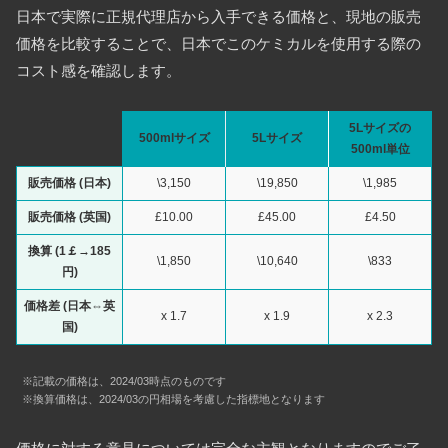
日本で実際に正規代理店から入手できる価格と、現地の販売
価格を比較することで、日本でこのケミカルを使用する際の
コスト感を確認します。
5Lサイズの
500mlサイズ
5Lサイズ
500ml単位
販売価格 (日本)
\3,150
\19,850
\1,985
販売価格 (英国)
£10.00
£45.00
£4.50
換算 (1￡→185
\1,850
\10,640
\833
円)
価格差 (日本⇔英
x 1.7
x 1.9
x 2.3
国)
※記載の価格は、2024/03時点のものです
※換算価格は、2024/03の円相場を考慮した指標地となります